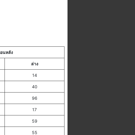
้อนหลัง
ล่าง
14
40
96
17
59
55