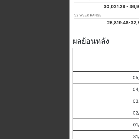
30,021.29
-
36,
52 WEEK RANGE
25,819.48
-
32,
ผลย้อนหลัง
05
04
03
02
01
31