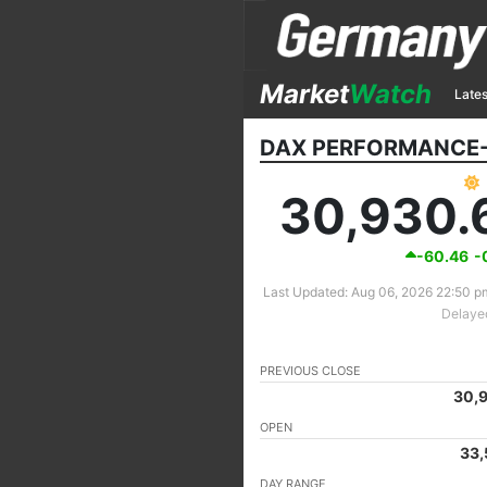
Market
Watch
Lates
DAX PERFORMANCE-
30,930.
-60.46
-
Last Updated: Aug 06, 2026 22:50 
Delaye
PREVIOUS CLOSE
30,
OPEN
33,
DAY RANGE