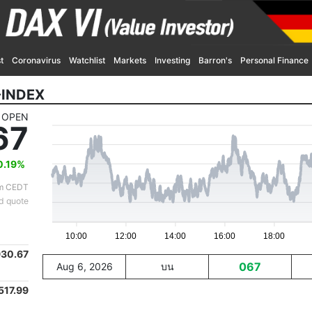
t
Coronavirus
Watchlist
Markets
Investing
Barron's
Personal Finance
INDEX
OPEN
67
0.19
%
pm CEDT
d quote
10:00
12:00
14:00
16:00
18:00
930.67
067
Aug 6, 2026
บน
517.99